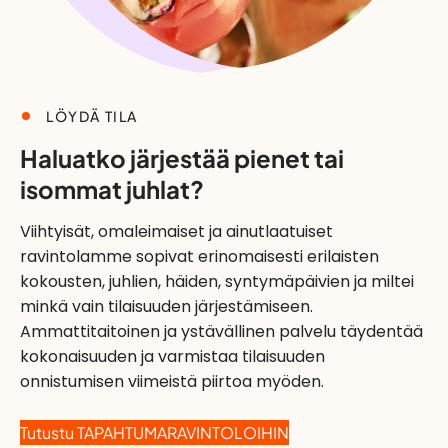
LÖYDÄ TILA
Haluatko järjestää pienet tai
isommat juhlat?
Viihtyisät, omaleimaiset ja ainutlaatuiset
ravintolamme sopivat erinomaisesti erilaisten
kokousten, juhlien, häiden, syntymäpäivien ja miltei
minkä vain tilaisuuden järjestämiseen.
Ammattitaitoinen ja ystävällinen palvelu täydentää
kokonaisuuden ja varmistaa tilaisuuden
onnistumisen viimeistä piirtoa myöden.
Tutustu TAPAHTUMARAVINTOLOIHIN