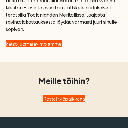
Nosta malja rennon illanvieton merkeissä Wanha
Mestari -ravintolassa tai nautiskele aurinkoisella
terassilla Töölönlahden Meritallissa. Laajasta
ravintolakattauksesta löydät varmasti juuri sinulle
sopivan.
katso juomaravintolamme
Meille töihin?
Restel työpaikkana