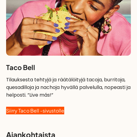
Taco Bell
Tilauksesta tehtyjä ja räätälöityjä tacoja, burritoja,
quesadilloja ja nachoja hyvällä palvelulla, nopeasti ja
helposti. ”Live más!”
Siirry Taco Bell -sivustolle
Ajankohtaista