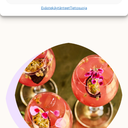
Evästekäytänteet
Tietosuoja
restel lahjakortit