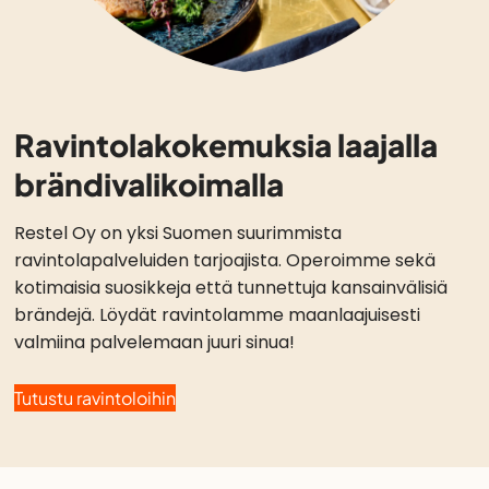
Ravintolakokemuksia laajalla
brändi­valikoimalla
Restel Oy on yksi Suomen suurimmista
ravintolapalveluiden tarjoajista. Operoimme sekä
kotimaisia suosikkeja että tunnettuja kansainvälisiä
brändejä. Löydät ravintolamme maanlaajuisesti
valmiina palvelemaan juuri sinua!
Tutustu ravintoloihin