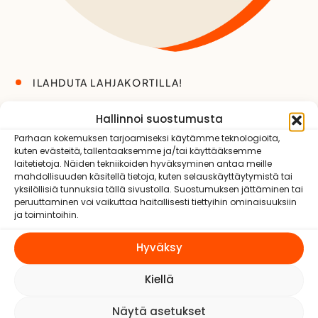
ILAHDUTA LAHJAKORTILLA!
Ravintolaelämyksiä lahjaksi
Hallinnoi suostumusta
Restelin lahjakorteilla!
Parhaan kokemuksen tarjoamiseksi käytämme teknologioita,
kuten evästeitä, tallentaaksemme ja/tai käyttääksemme
Restelin lahjakortti on täydellinen tapa ilahduttaa
laitetietoja. Näiden tekniikoiden hyväksyminen antaa meille
mahdollisuuden käsitellä tietoja, kuten selauskäyttäytymistä tai
ystävää tai itseäsi ja tarjota monipuolisia
yksilöllisiä tunnuksia tällä sivustolla. Suostumuksen jättäminen tai
makuelämyksiä.
peruuttaminen voi vaikuttaa haitallisesti tiettyihin ominaisuuksiin
ja toimintoihin.
Lahjakorttiemme avulla voit nauttia herkullisista
Hyväksy
hetkistä kaikissa Restelin operoimissa ravintoloissa.
Olipa kyseessä sitten rento lounas, juhlava illallinen
Kiellä
tai virkistävä kahvihetki – lahjakorteilla voit valita
kattavasta ravintolavalikoimastamme mieleisesi!
Näytä asetukset