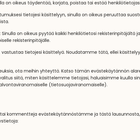
lla on oikeus täydentää, korjata, poistaa tai estää henkilötietojas
tumuksesi tietojesi käsittelyyn, sinulla on oikeus peruuttaa suos
ista.
: Sinulla on oikeus pyytää kaikki henkilötietosi rekisterinpitäjältä ja
elle rekisterinpitäjälle.
 vastustaa tietojesi käsittelyä. Noudatamme tätä, ellei käsittely
keuksia, ota meihin yhteyttä. Katso tämän evästekäytännön ala
valitus siitä, miten käsittelemme tietojasi, haluaisimme kuulla si
alvontaviranomaiselle (tietosuojaviranomaiselle).
ja/tai kommentteja evästekäytännöstämme ja tästä lausunnosta,
stietoja: