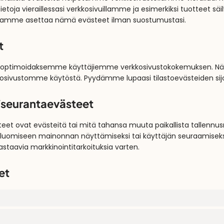
etoja vieraillessasi verkkosivuillamme ja esimerkiksi tuotteet säil
tamme asettaa nämä evästeet ilman suostumustasi.
t
 optimoidaksemme käyttäjiemme verkkosivustokokemuksen. Näi
osivustomme käytöstä. Pyydämme lupaasi tilastoevästeiden sij
/seurantaevästeet
eet ovat evästeitä tai mitä tahansa muuta paikallista tallennus
n luomiseen mainonnan näyttämiseksi tai käyttäjän seuraamiseksi 
 vastaavia markkinointitarkoituksia varten.
et