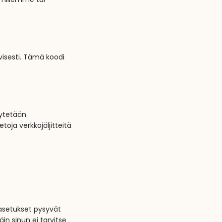
limillemme tai
visesti. Tämä koodi
äytetään
oja verkkojäljitteitä
äasetukset pysyvät
in sinun ei tarvitse