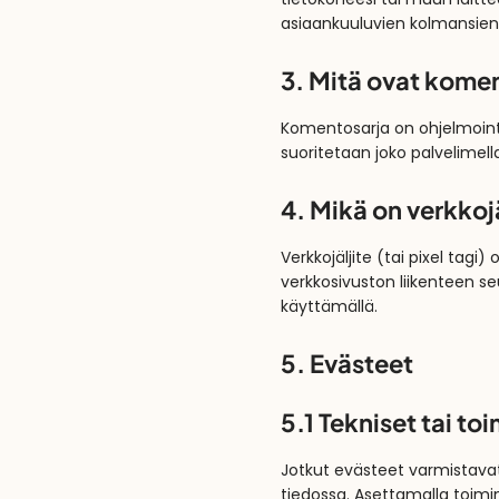
tietokoneesi tai muun laitte
asiaankuuluvien kolmansien 
3. Mitä ovat kome
Komentosarja on ohjelmointik
suoritetaan joko palvelimell
4. Mikä on verkkoj
Verkkojäljite (tai pixel tagi
verkkosivuston liikenteen se
käyttämällä.
5. Evästeet
5.1 Tekniset tai to
Jotkut evästeet varmistavat,
tiedossa. Asettamalla toimi