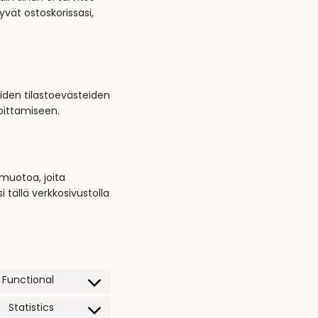
yvät ostoskorissasi,
den tilastoevästeiden
oittamiseen.
muotoa, joita
tällä verkkosivustolla
Functional
Statistics