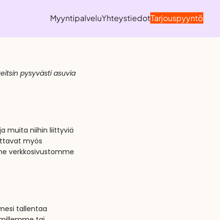
Myyntipalvelu
Yhteystiedot
Tarjouspyyntö
eitsin pysyvästi asuvia
muita niihin liittyviä
settavat myös
omme verkkosivustomme
mesi tallentaa