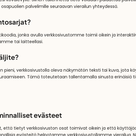
esi kovalevylle. Siihen tallennettu tieto voidaan palauttaa palve
osapuolien palvelimille seuraavan vierailun yhteydessä.
ntosarjat?
oodia, jonka avulla verkkosivustomme toimii oikein ja interaktii
amme tai laitteellasi.
äljite?
) on pieni, verkkosivustolla oleva näkymätön teksti tai kuva, jota k
uraamiseen. Tämä toteutetaan tallentamalla sinusta erinäisiä tiet
iminnalliset evästeet
 että tietyt verkkosivuston osat toimivat oikein ja että käyttäj
nnallisia evästeitä helpotamme verkkosivustollamme vierailua. Nä