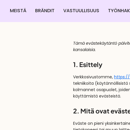
MEISTÄ
BRÄNDIT
VASTUULLISUUS
TYÖNHAKI
Tämä evästekäytäntö päivitet
kansalaisia.
1. Esittely
Verkkosivustomme,
https://
tekniikoita (käytännöllisist
kolmannet osapuolet, joide
käyttämistä evästeistä.
2. Mitä ovat eväst
Eväste on pieni yksinkertain