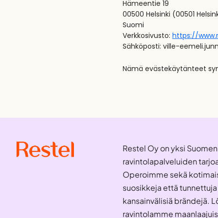
Hämeentie 19
00500 Helsinki (00501 Helsink
Suomi
Verkkosivusto:
https://www.re
Sähköposti:
ville-eemeli.ju
Nämä evästekäytänteet syn
Restel Oy on yksi Suomen
ravintolapalveluiden tarjoa
Operoimme sekä kotimai
suosikkeja että tunnettuja
kansainvälisiä brändejä. 
ravintolamme maanlaajuise