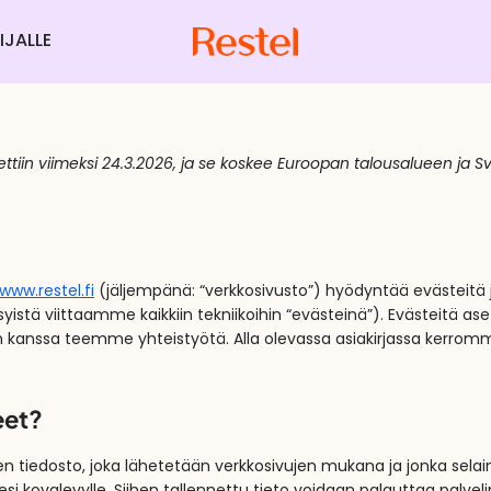
JALLE
tiin viimeksi 24.3.2026, ja se koskee Euroopan talousalueen ja Sv
www.restel.fi
(jäljempänä: “verkkosivusto”) hyödyntää evästeitä ja 
ä syistä viittaamme kaikkiin tekniikoihin “evästeinä”). Evästeitä a
n kanssa teemme yhteistyötä. Alla olevassa asiakirjassa kerr
eet?
en tiedosto, joka lähetetään verkkosivujen mukana ja jonka selai