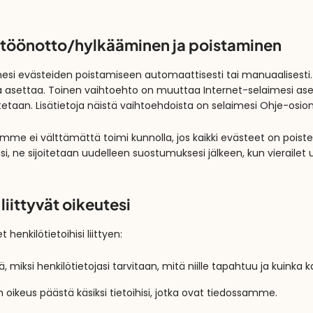
ttöönotto/hylkääminen ja poistaminen
mesi evästeiden poistamiseen automaattisesti tai manuaalisesti
aa asettaa. Toinen vaihtoehto on muuttaa Internet-selaimesi aset
tetaan. Lisätietoja näistä vaihtoehdoista on selaimesi Ohje-osion
me ei välttämättä toimi kunnolla, jos kaikki evästeet on poiste
i, ne sijoitetaan uudelleen suostumuksesi jälkeen, kun vierailet
 liittyvät oikeutesi
henkilötietoihisi liittyen:
ä, miksi henkilötietojasi tarvitaan, mitä niille tapahtuu ja kuinka 
n oikeus päästä käsiksi tietoihisi, jotka ovat tiedossamme.