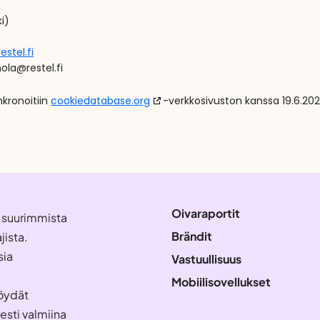
i)
stel.fi
nnola@
restel.fi
kronoitiin
cookiedatabase.org
-verkkosivuston kanssa 19.6.202
Oivaraportit
 suurimmista
Brändit
jista.
sia
Vastuullisuus
Mobiilisovellukset
Löydät
sti valmiina