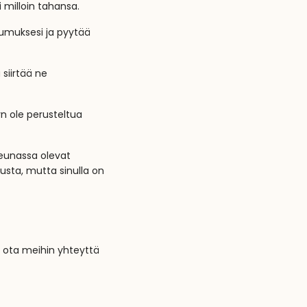
i milloin tahansa.
tumuksesi ja pyytää
 siirtää ne
yn ole perusteltua
reunassa olevat
nusta, mutta sinulla on
 ota meihin yhteyttä