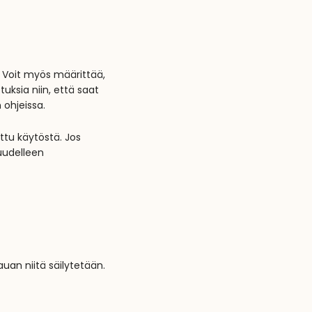
. Voit myös määrittää,
uksia niin, että saat
 ohjeissa.
ttu käytöstä. Jos
 uudelleen
kauan niitä säilytetään.