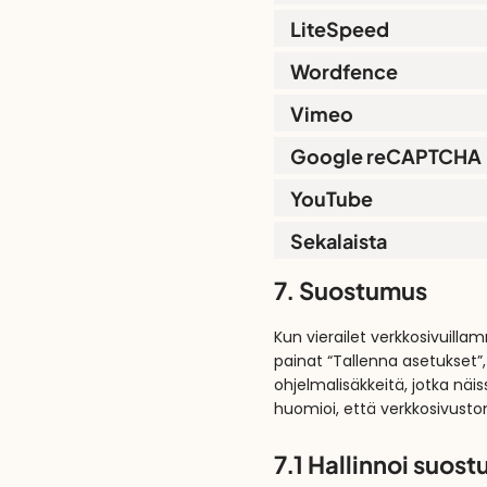
LiteSpeed
Wordfence
Vimeo
Google reCAPTCHA
YouTube
Sekalaista
7. Suostumus
Kun vierailet verkkosivuill
painat “Tallenna asetukset”
ohjelmalisäkkeitä, jotka näi
huomioi, että verkkosivusto
7.1 Hallinnoi suos