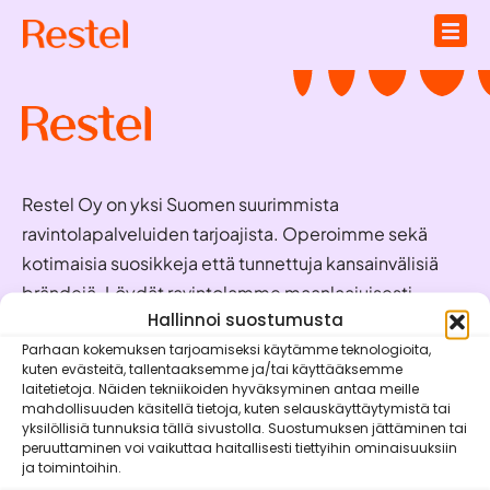
Restel Oy on yksi Suomen suurimmista
ravintolapalveluiden tarjoajista. Operoimme sekä
kotimaisia suosikkeja että tunnettuja kansainvälisiä
brändejä. Löydät ravintolamme maanlaajuisesti
valmiina palvelemaan juuri sinua!
Hallinnoi suostumusta
Parhaan kokemuksen tarjoamiseksi käytämme teknologioita,
kuten evästeitä, tallentaaksemme ja/tai käyttääksemme
Oivaraportit
laitetietoja. Näiden tekniikoiden hyväksyminen antaa meille
mahdollisuuden käsitellä tietoja, kuten selauskäyttäytymistä tai
Brändit
yksilöllisiä tunnuksia tällä sivustolla. Suostumuksen jättäminen tai
peruuttaminen voi vaikuttaa haitallisesti tiettyihin ominaisuuksiin
Vastuullisuus
ja toimintoihin.
Mobiilisovellukset