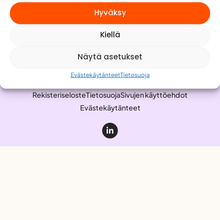
Meistä
Hyväksy
Yhteystiedot
Kiellä
Työnhakijalle
Anna palautetta
Näytä asetukset
Evästekäytänteet
Tietosuoja
Rekisteriseloste
Tietosuoja
Sivujen käyttöehdot
Evästekäytänteet