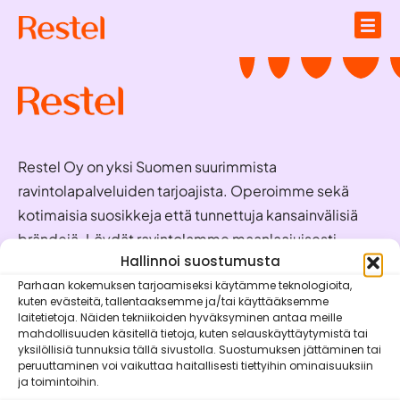
Restel Oy on yksi Suomen suurimmista
ravintolapalveluiden tarjoajista. Operoimme sekä
kotimaisia suosikkeja että tunnettuja kansainvälisiä
brändejä. Löydät ravintolamme maanlaajuisesti
valmiina palvelemaan juuri sinua!
Hallinnoi suostumusta
Parhaan kokemuksen tarjoamiseksi käytämme teknologioita,
kuten evästeitä, tallentaaksemme ja/tai käyttääksemme
Oivaraportit
laitetietoja. Näiden tekniikoiden hyväksyminen antaa meille
mahdollisuuden käsitellä tietoja, kuten selauskäyttäytymistä tai
Brändit
yksilöllisiä tunnuksia tällä sivustolla. Suostumuksen jättäminen tai
peruuttaminen voi vaikuttaa haitallisesti tiettyihin ominaisuuksiin
Vastuullisuus
ja toimintoihin.
Mobiilisovellukset