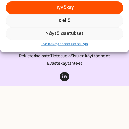
Meistä
Hyväksy
Yhteystiedot
Kiellä
Työnhakijalle
Anna palautetta
Näytä asetukset
Evästekäytänteet
Tietosuoja
Rekisteriseloste
Tietosuoja
Sivujen käyttöehdot
Evästekäytänteet