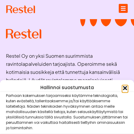
Restel Oy on yksi Suomen suurimmista
ravintolapalveluiden tarjoajista. Operoimme sekä
kotimaisia suosikkeja että tunnettuja kansainvälisiä
brändejä. Löydät ravintolamme maanlaajuisesti
valmiina palvelemaan juuri sinua!
Hallinnoi suostumusta
Parhaan kokemuksen tarjoamiseksi käytämme teknologioita,
kuten evästeitä, tallentaaksemme ja/tai käyttääksemme
Oivaraportit
laitetietoja. Näiden tekniikoiden hyväksyminen antaa meille
mahdollisuuden käsitellä tietoja, kuten selauskäyttäytymistä tai
Brändit
yksilöllisiä tunnuksia tällä sivustolla. Suostumuksen jättäminen tai
peruuttaminen voi vaikuttaa haitallisesti tiettyihin ominaisuuksiin
Vastuullisuus
ja toimintoihin.
Mobiilisovellukset