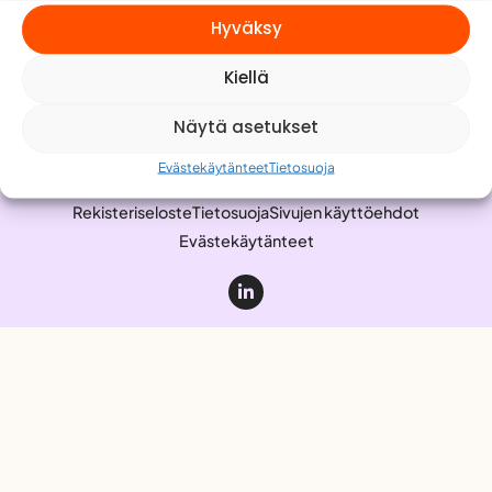
Meistä
Hyväksy
Yhteystiedot
Kiellä
Työnhakijalle
Anna palautetta
Näytä asetukset
Evästekäytänteet
Tietosuoja
Rekisteriseloste
Tietosuoja
Sivujen käyttöehdot
Evästekäytänteet