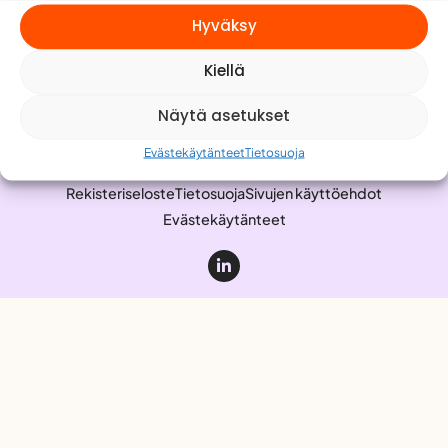
Meistä
Hyväksy
Yhteystiedot
Kiellä
Työnhakijalle
Anna palautetta
Näytä asetukset
Evästekäytänteet
Tietosuoja
Rekisteriseloste
Tietosuoja
Sivujen käyttöehdot
Evästekäytänteet