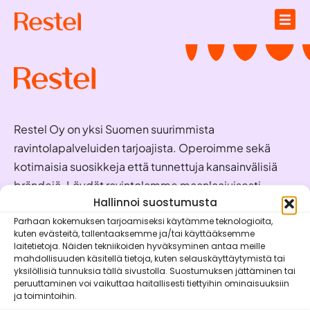
Restel Oy on yksi Suomen suurimmista
ravintolapalveluiden tarjoajista. Operoimme sekä
kotimaisia suosikkeja että tunnettuja kansainvälisiä
brändejä. Löydät ravintolamme maanlaajuisesti
valmiina palvelemaan juuri sinua!
Hallinnoi suostumusta
Parhaan kokemuksen tarjoamiseksi käytämme teknologioita,
kuten evästeitä, tallentaaksemme ja/tai käyttääksemme
Oivaraportit
laitetietoja. Näiden tekniikoiden hyväksyminen antaa meille
mahdollisuuden käsitellä tietoja, kuten selauskäyttäytymistä tai
Brändit
yksilöllisiä tunnuksia tällä sivustolla. Suostumuksen jättäminen tai
peruuttaminen voi vaikuttaa haitallisesti tiettyihin ominaisuuksiin
Vastuullisuus
ja toimintoihin.
Mobiilisovellukset