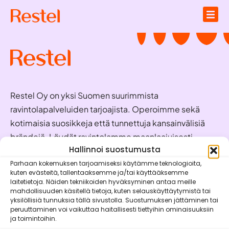
Restel Oy on yksi Suomen suurimmista
ravintolapalveluiden tarjoajista. Operoimme sekä
kotimaisia suosikkeja että tunnettuja kansainvälisiä
brändejä. Löydät ravintolamme maanlaajuisesti
valmiina palvelemaan juuri sinua!
Hallinnoi suostumusta
Parhaan kokemuksen tarjoamiseksi käytämme teknologioita,
kuten evästeitä, tallentaaksemme ja/tai käyttääksemme
Oivaraportit
laitetietoja. Näiden tekniikoiden hyväksyminen antaa meille
mahdollisuuden käsitellä tietoja, kuten selauskäyttäytymistä tai
Brändit
yksilöllisiä tunnuksia tällä sivustolla. Suostumuksen jättäminen tai
peruuttaminen voi vaikuttaa haitallisesti tiettyihin ominaisuuksiin
Vastuullisuus
ja toimintoihin.
Mobiilisovellukset