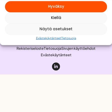
Meistä
Hyväksy
Yhteystiedot
Kiellä
Työnhakijalle
Anna palautetta
Näytä asetukset
Evästekäytänteet
Tietosuoja
Rekisteriseloste
Tietosuoja
Sivujen käyttöehdot
Evästekäytänteet