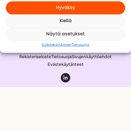
Meistä
Hyväksy
Yhteystiedot
Kiellä
Työnhakijalle
Anna palautetta
Näytä asetukset
Evästekäytänteet
Tietosuoja
Rekisteriseloste
Tietosuoja
Sivujen käyttöehdot
Evästekäytänteet