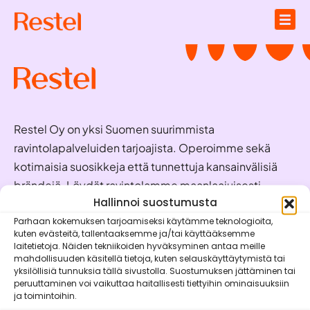
Restel Oy on yksi Suomen suurimmista
ravintolapalveluiden tarjoajista. Operoimme sekä
kotimaisia suosikkeja että tunnettuja kansainvälisiä
brändejä. Löydät ravintolamme maanlaajuisesti
valmiina palvelemaan juuri sinua!
Hallinnoi suostumusta
Parhaan kokemuksen tarjoamiseksi käytämme teknologioita,
kuten evästeitä, tallentaaksemme ja/tai käyttääksemme
Oivaraportit
laitetietoja. Näiden tekniikoiden hyväksyminen antaa meille
mahdollisuuden käsitellä tietoja, kuten selauskäyttäytymistä tai
Brändit
yksilöllisiä tunnuksia tällä sivustolla. Suostumuksen jättäminen tai
peruuttaminen voi vaikuttaa haitallisesti tiettyihin ominaisuuksiin
Vastuullisuus
ja toimintoihin.
Mobiilisovellukset