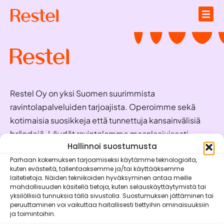
Restel Oy on yksi Suomen suurimmista
ravintolapalveluiden tarjoajista. Operoimme sekä
kotimaisia suosikkeja että tunnettuja kansainvälisiä
brändejä. Löydät ravintolamme maanlaajuisesti
valmiina palvelemaan juuri sinua!
Hallinnoi suostumusta
Parhaan kokemuksen tarjoamiseksi käytämme teknologioita,
kuten evästeitä, tallentaaksemme ja/tai käyttääksemme
Oivaraportit
laitetietoja. Näiden tekniikoiden hyväksyminen antaa meille
mahdollisuuden käsitellä tietoja, kuten selauskäyttäytymistä tai
Brändit
yksilöllisiä tunnuksia tällä sivustolla. Suostumuksen jättäminen tai
peruuttaminen voi vaikuttaa haitallisesti tiettyihin ominaisuuksiin
Vastuullisuus
ja toimintoihin.
Mobiilisovellukset