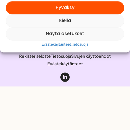
Meistä
Hyväksy
Yhteystiedot
Kiellä
Työnhakijalle
Anna palautetta
Näytä asetukset
Evästekäytänteet
Tietosuoja
Rekisteriseloste
Tietosuoja
Sivujen käyttöehdot
Evästekäytänteet