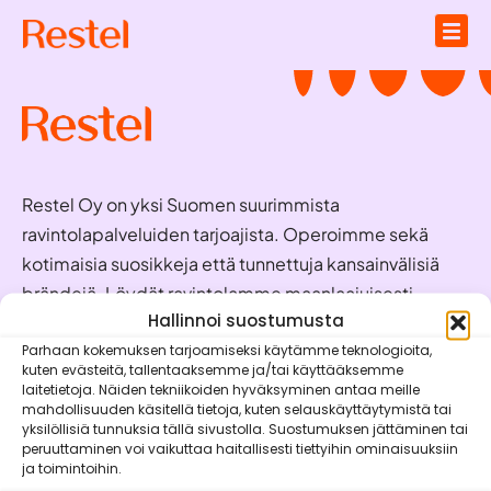
Restel Oy on yksi Suomen suurimmista
ravintolapalveluiden tarjoajista. Operoimme sekä
kotimaisia suosikkeja että tunnettuja kansainvälisiä
brändejä. Löydät ravintolamme maanlaajuisesti
valmiina palvelemaan juuri sinua!
Hallinnoi suostumusta
Parhaan kokemuksen tarjoamiseksi käytämme teknologioita,
kuten evästeitä, tallentaaksemme ja/tai käyttääksemme
Oivaraportit
laitetietoja. Näiden tekniikoiden hyväksyminen antaa meille
mahdollisuuden käsitellä tietoja, kuten selauskäyttäytymistä tai
Brändit
yksilöllisiä tunnuksia tällä sivustolla. Suostumuksen jättäminen tai
peruuttaminen voi vaikuttaa haitallisesti tiettyihin ominaisuuksiin
Vastuullisuus
ja toimintoihin.
Mobiilisovellukset