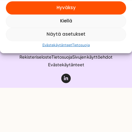
Meistä
Hyväksy
Yhteystiedot
Kiellä
Työnhakijalle
Anna palautetta
Näytä asetukset
Evästekäytänteet
Tietosuoja
Rekisteriseloste
Tietosuoja
Sivujen käyttöehdot
Evästekäytänteet