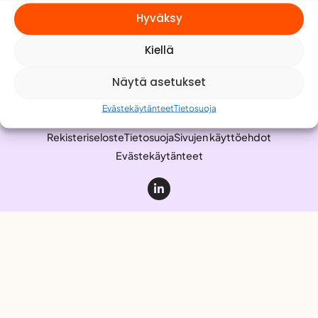
Meistä
Hyväksy
Yhteystiedot
Kiellä
Työnhakijalle
Anna palautetta
Näytä asetukset
Evästekäytänteet
Tietosuoja
Rekisteriseloste
Tietosuoja
Sivujen käyttöehdot
Evästekäytänteet