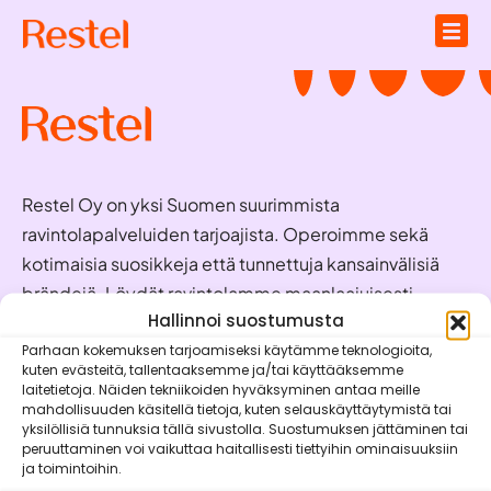
Restel Oy on yksi Suomen suurimmista
ravintolapalveluiden tarjoajista. Operoimme sekä
kotimaisia suosikkeja että tunnettuja kansainvälisiä
brändejä. Löydät ravintolamme maanlaajuisesti
valmiina palvelemaan juuri sinua!
Hallinnoi suostumusta
Parhaan kokemuksen tarjoamiseksi käytämme teknologioita,
kuten evästeitä, tallentaaksemme ja/tai käyttääksemme
Oivaraportit
laitetietoja. Näiden tekniikoiden hyväksyminen antaa meille
mahdollisuuden käsitellä tietoja, kuten selauskäyttäytymistä tai
Brändit
yksilöllisiä tunnuksia tällä sivustolla. Suostumuksen jättäminen tai
peruuttaminen voi vaikuttaa haitallisesti tiettyihin ominaisuuksiin
Vastuullisuus
ja toimintoihin.
Mobiilisovellukset