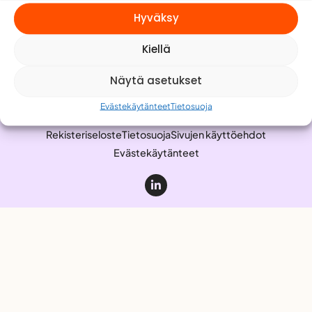
Meistä
Hyväksy
Yhteystiedot
Kiellä
Työnhakijalle
Anna palautetta
Näytä asetukset
Evästekäytänteet
Tietosuoja
Rekisteriseloste
Tietosuoja
Sivujen käyttöehdot
Evästekäytänteet