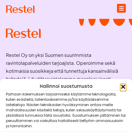
Restel Oy on yksi Suomen suurimmista
ravintolapalveluiden tarjoajista. Operoimme sekä
kotimaisia suosikkeja että tunnettuja kansainvälisiä
brändejä. Löydät ravintolamme maanlaajuisesti
valmiina palvelemaan juuri sinua!
Hallinnoi suostumusta
Parhaan kokemuksen tarjoamiseksi käytämme teknologioita,
kuten evästeitä, tallentaaksemme ja/tai käyttääksemme
Oivaraportit
laitetietoja. Näiden tekniikoiden hyväksyminen antaa meille
mahdollisuuden käsitellä tietoja, kuten selauskäyttäytymistä tai
Brändit
yksilöllisiä tunnuksia tällä sivustolla. Suostumuksen jättäminen tai
peruuttaminen voi vaikuttaa haitallisesti tiettyihin ominaisuuksiin
Vastuullisuus
ja toimintoihin.
Mobiilisovellukset