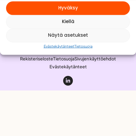
Meistä
Hyväksy
Yhteystiedot
Kiellä
Työnhakijalle
Anna palautetta
Näytä asetukset
Evästekäytänteet
Tietosuoja
Rekisteriseloste
Tietosuoja
Sivujen käyttöehdot
Evästekäytänteet