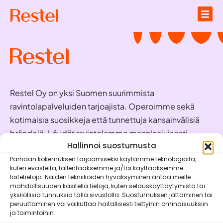
Restel Oy on yksi Suomen suurimmista
ravintolapalveluiden tarjoajista. Operoimme sekä
kotimaisia suosikkeja että tunnettuja kansainvälisiä
brändejä. Löydät ravintolamme maanlaajuisesti
valmiina palvelemaan juuri sinua!
Hallinnoi suostumusta
Parhaan kokemuksen tarjoamiseksi käytämme teknologioita,
kuten evästeitä, tallentaaksemme ja/tai käyttääksemme
Oivaraportit
laitetietoja. Näiden tekniikoiden hyväksyminen antaa meille
mahdollisuuden käsitellä tietoja, kuten selauskäyttäytymistä tai
Brändit
yksilöllisiä tunnuksia tällä sivustolla. Suostumuksen jättäminen tai
peruuttaminen voi vaikuttaa haitallisesti tiettyihin ominaisuuksiin
Vastuullisuus
ja toimintoihin.
Mobiilisovellukset