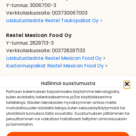
Y-tunnus: 3006700-3
Verkkolaskuosoite: 003730067003
Laskutustiedote Restel Taukopaikat Oy >
Restel Mexican Food Oy
Y-tunnus: 2829713-3
Verkkolaskuosoite: 003728297133
Laskutustiedote Restel Mexican Food Oy
>
Kustannuspaikat Restel Mexican Food Oy
>
Restel Fast Food Oy
Hallinnoi suostumusta
Y-tunnus: 2538302-8
Parhaan kokemuksen tarjoamiseksi käytämme teknologioita,
Verkkolaskuosoite: 003725383028
kuten evästeitä, tallentaaksemme ja/tai käyttääksemme
laitetietoja. Näiden tekniikoiden hyväksyminen antaa meille
Laskutustiedote Restel Fast Food Oy
>
mahdollisuuden käsitellä tietoja, kuten selauskäyttäytymistä tai
Kustannuspaikat Restel Fast Food Oy
>
yksilöllisiä tunnuksia tällä sivustolla. Suostumuksen jättäminen tai
peruuttaminen voi vaikuttaa haitallisesti tiettyihin ominaisuuksiin
ja toimintoihin.
Bastion Catering Oy
Y-tunnus: 2262565-0