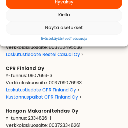
Hyväksy
Verkkolaskuosoite: 003722625650
Laskutustiedote Bastion Catering Oy
>
Kiellä
Kustannuspaikat Bastion Catering Oy
>
Näytä asetukset
Restel Casual Oy
Evästekäytänteet
Tietosuoja
Y-tunnus: 3249553-8
Verkkolaskuosoite: 003732495538
Laskutustiedote Restel Casual Oy
>
CPR Finland Oy
Y-tunnus: 0907693-3
Verkkolaskuosoite: 003709076933
Laskutustiedote CPR Finland Oy
>
Kustannuspaikat CPR Finland Oy
>
Hangon Makaronitehdas Oy
Y-tunnus: 2334826-1
Verkkolaskuosoite: 003723348261