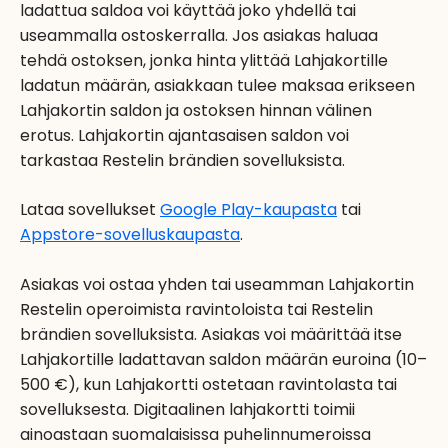
ladattua saldoa voi käyttää joko yhdellä tai
useammalla ostoskerralla. Jos asiakas haluaa
tehdä ostoksen, jonka hinta ylittää Lahjakortille
ladatun määrän, asiakkaan tulee maksaa erikseen
Lahjakortin saldon ja ostoksen hinnan välinen
erotus. Lahjakortin ajantasaisen saldon voi
tarkastaa Restelin brändien sovelluksista.
Lataa sovellukset
Google Play-kaupasta
tai
Appstore-sovelluskaupasta
.
Asiakas voi ostaa yhden tai useamman Lahjakortin
Restelin operoimista ravintoloista tai Restelin
brändien sovelluksista. Asiakas voi määrittää itse
Lahjakortille ladattavan saldon määrän euroina (10–
500 €), kun Lahjakortti ostetaan ravintolasta tai
sovelluksesta. Digitaalinen lahjakortti toimii
ainoastaan suomalaisissa puhelinnumeroissa