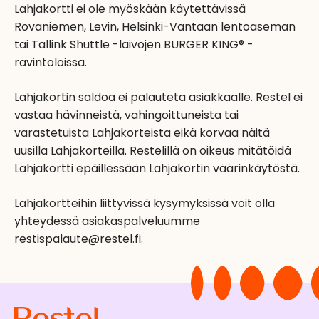
Lahjakortti ei ole myöskään käytettävissä
Rovaniemen, Levin, Helsinki-Vantaan lentoaseman
tai Tallink Shuttle -laivojen BURGER KING® -
ravintoloissa.
Lahjakortin saldoa ei palauteta asiakkaalle. Restel ei
vastaa hävinneistä, vahingoittuneista tai
varastetuista Lahjakorteista eikä korvaa näitä
uusilla Lahjakorteilla. Restelillä on oikeus mitätöidä
Lahjakortti epäillessään Lahjakortin väärinkäytöstä.
Lahjakortteihin liittyvissä kysymyksissä voit olla
yhteydessä asiakaspalveluumme
restispalaute@restel.fi.