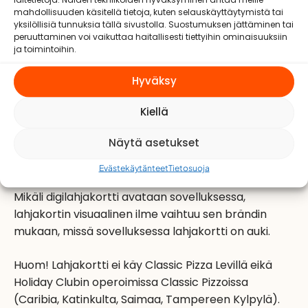
laitetietoja. Näiden tekniikoiden hyväksyminen antaa meille
lahjakortti on käytössä heti, kun se on toimitettu
mahdollisuuden käsitellä tietoja, kuten selauskäyttäytymistä tai
yksilöllisiä tunnuksia tällä sivustolla. Suostumuksen jättäminen tai
vastaanottajalle. Lahjakortti on voimassa 12
peruuttaminen voi vaikuttaa haitallisesti tiettyihin ominaisuuksiin
kuukautta latauksesta. Asiakkaalla ei ole oikeutta
ja toimintoihin.
vaatia korvauksia Resteliltä, mikäli asiakas ei ole
käyttänyt saldoa Lahjakortin voimassaoloajan
Hyväksy
aikana.
Kiellä
Restelin brändien lahjakortit (Restel, Huili-, BURGER
Näytä asetukset
KING®-, Taco Bell-, Rax Pizzabuffet, Makaronitehdas
ja Classic Pizza ravintolaketjut) toimivat kaikissa
Evästekäytänteet
Tietosuoja
Restelin operoimissa ravintoloissa ja sovelluksissa.
Mikäli digilahjakortti avataan sovelluksessa,
lahjakortin visuaalinen ilme vaihtuu sen brändin
mukaan, missä sovelluksessa lahjakortti on auki.
Huom! Lahjakortti ei käy Classic Pizza Levillä eikä
Holiday Clubin operoimissa Classic Pizzoissa
(Caribia, Katinkulta, Saimaa, Tampereen Kylpylä).