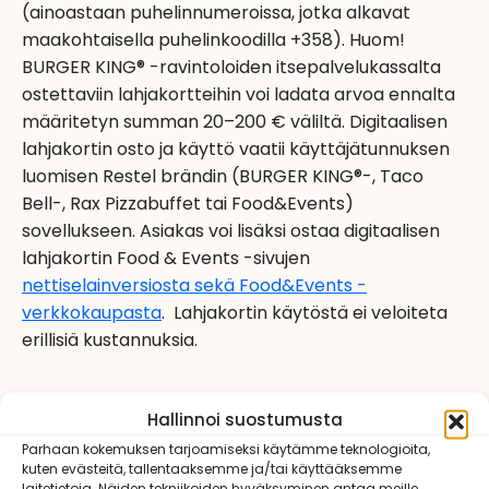
(ainoastaan puhelinnumeroissa, jotka alkavat
maakohtaisella puhelinkoodilla +358). Huom!
BURGER KING® -ravintoloiden itsepalvelukassalta
ostettaviin lahjakortteihin voi ladata arvoa ennalta
määritetyn summan 20–200 € väliltä. Digitaalisen
lahjakortin osto ja käyttö vaatii käyttäjätunnuksen
luomisen Restel brändin (BURGER KING®-, Taco
Bell-, Rax Pizzabuffet tai Food&Events)
sovellukseen. Asiakas voi lisäksi ostaa digitaalisen
lahjakortin Food & Events -sivujen
nettiselainversiosta sekä Food&Events -
verkkokaupasta
. Lahjakortin käytöstä ei veloiteta
erillisiä kustannuksia.
Hallinnoi suostumusta
Lahjakortit aktivoidaan Lahjakortin oston tai
toimituksen yhteydessä. Fyysinen lahjakortti on
Parhaan kokemuksen tarjoamiseksi käytämme teknologioita,
kuten evästeitä, tallentaaksemme ja/tai käyttääksemme
käytössä heti ostohetkestä ja digitaalinen