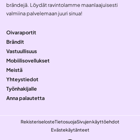
brändejä. Löydät ravintolamme maanlaajuisesti
valmiina palvelemaan juuri sinua!
Oivaraportit
Brändit
Vastuullisuus
Mobiilisovellukset
Meistä
Yhteystiedot
Työnhakijalle
Anna palautetta
Rekisteriseloste
Tietosuoja
Sivujen käyttöehdot
Evästekäytänteet