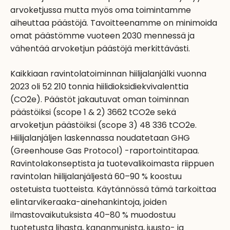
arvoketjussa mutta myös oma toimintamme
aiheuttaa päästöjä. Tavoitteenamme on minimoida
omat päästömme vuoteen 2030 mennessä ja
vähentää arvoketjun päästöjä merkittävästi.
Kaikkiaan ravintolatoiminnan hiilijalanjälki vuonna
2023 oli 52 210 tonnia hiilidioksidiekvivalenttia
(CO2e). Päästöt jakautuvat oman toiminnan
päästöiksi (scope 1 & 2) 3662 tCO2e sekä
arvoketjun päästöiksi (scope 3) 48 336 tCO2e.
Hiilijalanjäljen laskennassa noudatetaan GHG
(Greenhouse Gas Protocol) -raportointitapaa.
Ravintolakonseptista ja tuotevalikoimasta riippuen
ravintolan hiilijalanjäljestä 60–90 % koostuu
ostetuista tuotteista. Käytännössä tämä tarkoittaa
elintarvikeraaka-ainehankintoja, joiden
ilmastovaikutuksista 40–80 % muodostuu
tuotetusta lihasta, kananmunista, juusto- ja